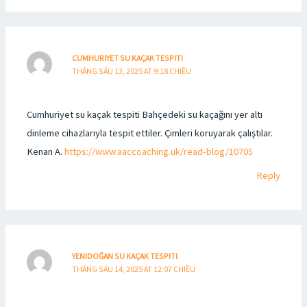
CUMHURIYET SU KAÇAK TESPITI
THÁNG SÁU 13, 2025 AT 9:18 CHIỀU
Cumhuriyet su kaçak tespiti Bahçedeki su kaçağını yer altı
dinleme cihazlarıyla tespit ettiler. Çimleri koruyarak çalıştılar.
Kenan A.
https://www.aaccoaching.uk/read-blog/10705
Reply
YENIDOĞAN SU KAÇAK TESPITI
THÁNG SÁU 14, 2025 AT 12:07 CHIỀU