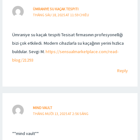
ÜMRANIYE SU KAÇAK TESPITI
THÁNG SÁU 18, 2025 AT 11:59 CHIỀU
Ümraniye su kaçak tespiti Tesisat firmasının profesyonelliği
bizi çok etkiledi. Modern cihazlarla su kaçağının yerini hızlıca
buldular. Sevgi M.
https://sensualmarketplace.com/read-
blog/21293
Reply
MIND VAULT
THÁNG MƯỜI 13, 2025 AT 2:56 SÁNG
**mind vault**