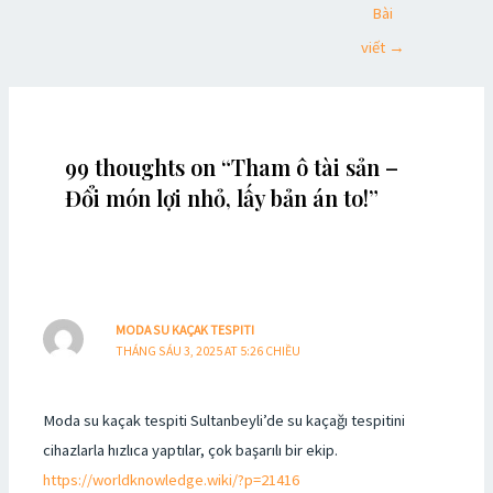
Bài
viết
→
99 thoughts on “Tham ô tài sản –
Đổi món lợi nhỏ, lấy bản án to!”
MODA SU KAÇAK TESPITI
THÁNG SÁU 3, 2025 AT 5:26 CHIỀU
Moda su kaçak tespiti Sultanbeyli’de su kaçağı tespitini
cihazlarla hızlıca yaptılar, çok başarılı bir ekip.
https://worldknowledge.wiki/?p=21416