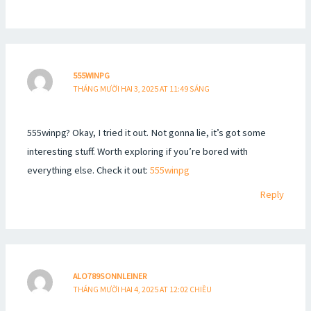
555WINPG
THÁNG MƯỜI HAI 3, 2025 AT 11:49 SÁNG
555winpg? Okay, I tried it out. Not gonna lie, it’s got some
interesting stuff. Worth exploring if you’re bored with
everything else. Check it out:
555winpg
Reply
ALO789SONNLEINER
THÁNG MƯỜI HAI 4, 2025 AT 12:02 CHIỀU