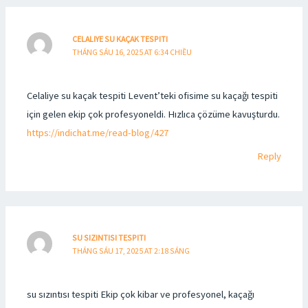
CELALIYE SU KAÇAK TESPITI
THÁNG SÁU 16, 2025 AT 6:34 CHIỀU
Celaliye su kaçak tespiti Levent’teki ofisime su kaçağı tespiti
için gelen ekip çok profesyoneldi. Hızlıca çözüme kavuşturdu.
https://indichat.me/read-blog/427
Reply
SU SIZINTISI TESPITI
THÁNG SÁU 17, 2025 AT 2:18 SÁNG
su sızıntısı tespiti Ekip çok kibar ve profesyonel, kaçağı