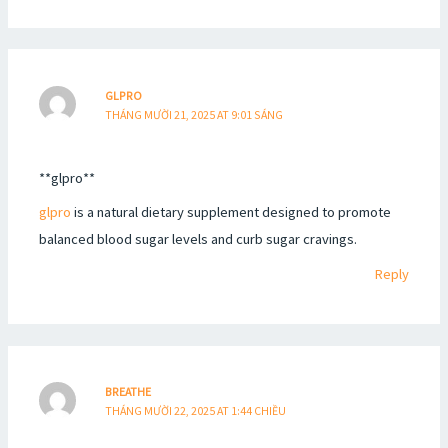
GLPRO
THÁNG MƯỜI 21, 2025 AT 9:01 SÁNG
** glpro**
glpro
is a natural dietary supplement designed to promote
balanced blood sugar levels and curb sugar cravings.
Reply
BREATHE
THÁNG MƯỜI 22, 2025 AT 1:44 CHIỀU