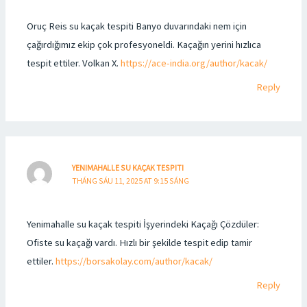
Oruç Reis su kaçak tespiti Banyo duvarındaki nem için
çağırdığımız ekip çok profesyoneldi. Kaçağın yerini hızlıca
tespit ettiler. Volkan X.
https://ace-india.org/author/kacak/
Reply
YENIMAHALLE SU KAÇAK TESPITI
THÁNG SÁU 11, 2025 AT 9:15 SÁNG
Yenimahalle su kaçak tespiti İşyerindeki Kaçağı Çözdüler:
Ofiste su kaçağı vardı. Hızlı bir şekilde tespit edip tamir
ettiler.
https://borsakolay.com/author/kacak/
Reply