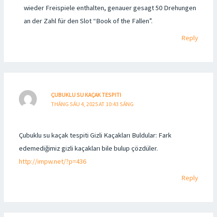
wieder Freispiele enthalten, genauer gesagt 50 Drehungen
an der Zahl für den Slot “Book of the Fallen”.
Reply
ÇUBUKLU SU KAÇAK TESPITI
THÁNG SÁU 4, 2025 AT 10:43 SÁNG
Çubuklu su kaçak tespiti Gizli Kaçakları Buldular: Fark
edemediğimiz gizli kaçakları bile bulup çözdüler.
http://impw.net/?p=436
Reply