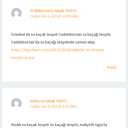
İSTANBUL DA SU KAÇAK TESPITI
THÁNG SÁU 4, 2025 AT 11:09 SÁNG
İstanbul da su kaçak tespiti Caddebostan su kaçağı tespiti:
Caddebostan’da su kaçağı tespitinde uzman ekip.
https://topstours.com/2012/10/18/uskudar-su-tesisat-
tuvalet-acma/
Reply
KISIKLI SU KAÇAK TESPITI
THÁNG SÁU 9, 2025 AT 3:38 SÁNG
Kısıklı su kaçak tespiti Su kaçağı tespiti, maliyetli sigorta