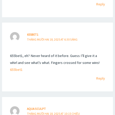
Reply
655BET1
THÁNG MƯỜI HAI 18, 2025 AT 6:30 SÁNG
655bet1, eh? Never heard of it before. Guess I’ll give it a
whirl and see what’s what. Fingers crossed for some wins!
655bet1
Reply
AQUA SCULPT
THÁNG MƯỜI HAI 18, 2025 AT 10:15 CHIỀU