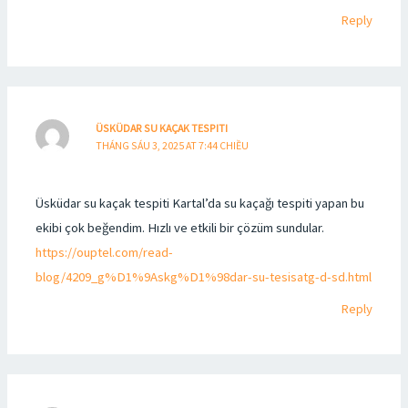
Reply
ÜSKÜDAR SU KAÇAK TESPITI
THÁNG SÁU 3, 2025 AT 7:44 CHIỀU
Üsküdar su kaçak tespiti Kartal’da su kaçağı tespiti yapan bu
ekibi çok beğendim. Hızlı ve etkili bir çözüm sundular.
https://ouptel.com/read-
blog/4209_g%D1%9Askg%D1%98dar-su-tesisatg-d-sd.html
Reply