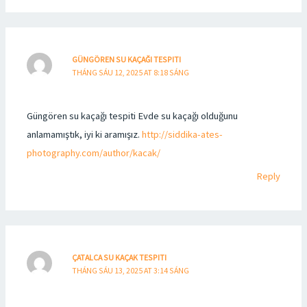
GÜNGÖREN SU KAÇAĞI TESPITI
THÁNG SÁU 12, 2025 AT 8:18 SÁNG
Güngören su kaçağı tespiti Evde su kaçağı olduğunu
anlamamıştık, iyi ki aramışız.
http://siddika-ates-
photography.com/author/kacak/
Reply
ÇATALCA SU KAÇAK TESPITI
THÁNG SÁU 13, 2025 AT 3:14 SÁNG