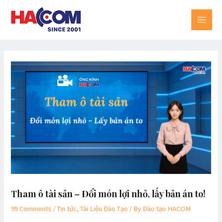
Skip
MAI
to
MEN
content
Post
navigation
Tham ô tài sản – Đổi món lợi nhỏ, lấy bản án to!
99 Comments
/
Tin tức, Tài Liệu Đào Tạo
/ By
Đào tạo HACOM