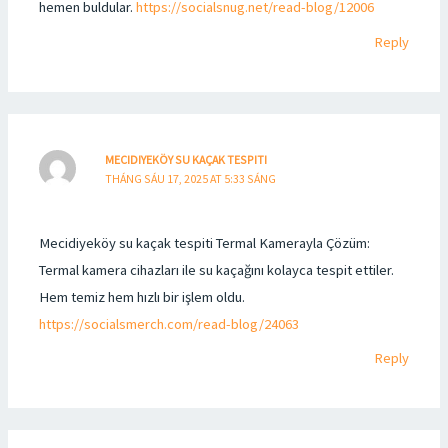
hemen buldular.
https://socialsnug.net/read-blog/12006
Reply
MECIDIYEKÖY SU KAÇAK TESPITI
THÁNG SÁU 17, 2025 AT 5:33 SÁNG
Mecidiyeköy su kaçak tespiti Termal Kamerayla Çözüm:
Termal kamera cihazları ile su kaçağını kolayca tespit ettiler.
Hem temiz hem hızlı bir işlem oldu.
https://socialsmerch.com/read-blog/24063
Reply