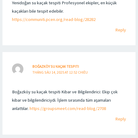
Yenidoğan su kaçak tespiti Profesyonel ekipler, en küçük
kaçakları bile tespit edebilir.
https://communiti.pcen.org/read-blog/28282
Reply
BOĞAZKÖY SU KAÇAK TESPITI
THÁNG SÁU 14, 2025 AT 12:52 CHIỀU
Boğazköy su kaçak tespiti Kibar ve Bilgilendirici: Ekip çok
kibar ve bilgilendiriciydi. İşlem sırasında tüm aşamaları
anlattılar.
https://groupsmeet.com/read-blog/2708
Reply