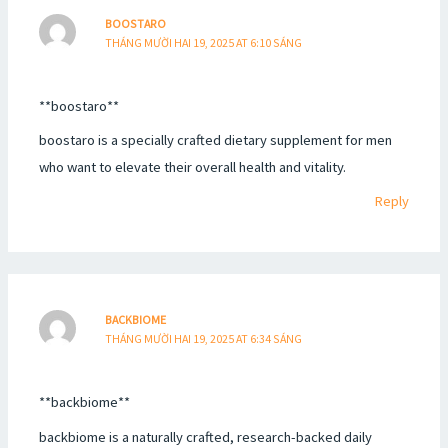
BOOSTARO
THÁNG MƯỜI HAI 19, 2025 AT 6:10 SÁNG
**boostaro**
boostaro is a specially crafted dietary supplement for men
who want to elevate their overall health and vitality.
Reply
BACKBIOME
THÁNG MƯỜI HAI 19, 2025 AT 6:34 SÁNG
**backbiome**
backbiome is a naturally crafted, research-backed daily