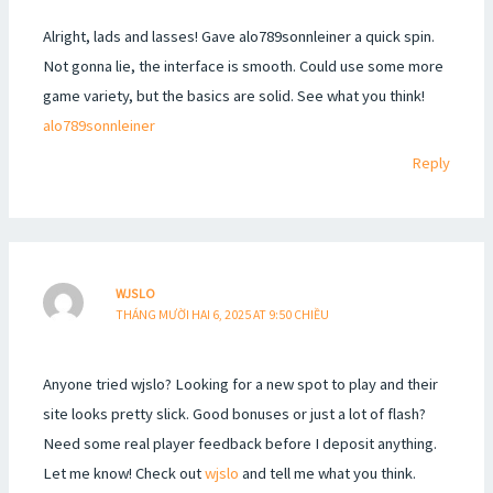
Alright, lads and lasses! Gave alo789sonnleiner a quick spin.
Not gonna lie, the interface is smooth. Could use some more
game variety, but the basics are solid. See what you think!
alo789sonnleiner
Reply
WJSLO
THÁNG MƯỜI HAI 6, 2025 AT 9:50 CHIỀU
Anyone tried wjslo? Looking for a new spot to play and their
site looks pretty slick. Good bonuses or just a lot of flash?
Need some real player feedback before I deposit anything.
Let me know! Check out
wjslo
and tell me what you think.