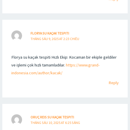
FLORYA SU KAÇAK TESPITI
THÁNG SÁU 9, 2025 AT 2:23 CHIỀU
Florya su kaçak tespiti Hızlı Ekip: Kocaman bir ekiple geldiler
ve işlemi çok hızlı tamamladılar.
https://www.grand-
indonesia.com/author/kacak/
Reply
ORUÇ REIS SU KAÇAK TESPITI
THÁNG SÁU 10, 2025 AT 6:25 SÁNG