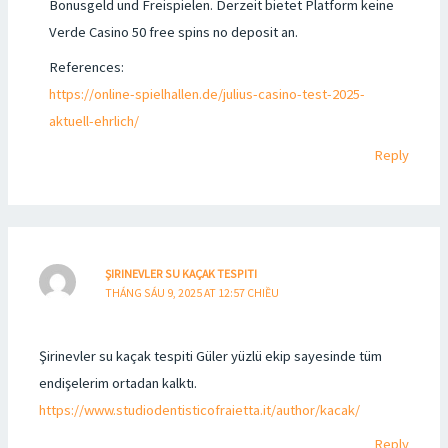
Bonusgeld und Freispielen. Derzeit bietet Platform keine
Verde Casino 50 free spins no deposit an.
References:
https://online-spielhallen.de/julius-casino-test-2025-
aktuell-ehrlich/
Reply
ŞIRINEVLER SU KAÇAK TESPITI
THÁNG SÁU 9, 2025 AT 12:57 CHIỀU
Şirinevler su kaçak tespiti Güler yüzlü ekip sayesinde tüm
endişelerim ortadan kalktı.
https://www.studiodentisticofraietta.it/author/kacak/
Reply