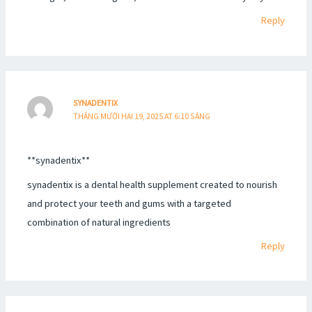
Reply
SYNADENTIX
THÁNG MƯỜI HAI 19, 2025 AT 6:10 SÁNG
**synadentix**
synadentix is a dental health supplement created to nourish
and protect your teeth and gums with a targeted
combination of natural ingredients
Reply