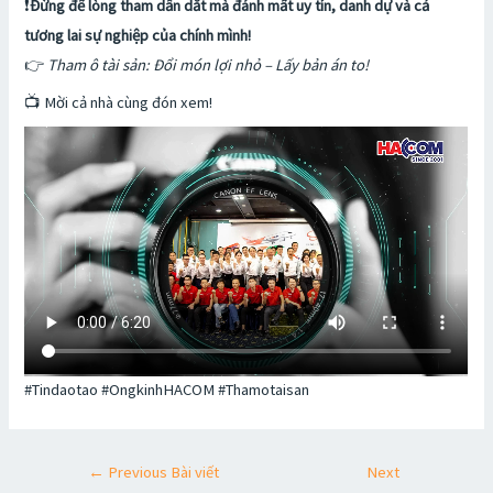
❗️
Đừng để lòng tham dẫn dắt mà đánh mất uy tín, danh dự và cả
tương lai sự nghiệp của chính mình!
👉
Tham ô tài sản: Đổi món lợi nhỏ – Lấy bản án to!
📺 Mời cả nhà cùng đón xem!
#Tindaotao #OngkinhHACOM #Thamotaisan
←
Previous Bài viết
Next