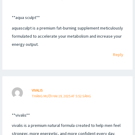
**aqua sculpt**
aquasculpt is a premium fat-burning supplement meticulously
formulated to accelerate your metabolism and increase your
energy output.
Reply
VIVALIS
THÁNG MƯỜI HAI 19, 2025 AT 5:52 SÁNG
**vivalis**
vivalis is a premium natural formula created to help men feel
stronger, more energetic, and more confident every day.