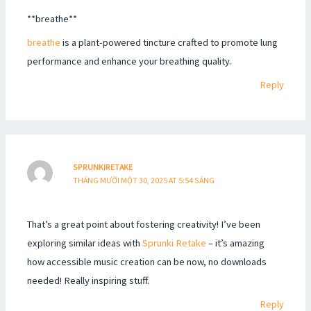
**breathe**
breathe
is a plant-powered tincture crafted to promote lung
performance and enhance your breathing quality.
Reply
SPRUNKIRETAKE
THÁNG MƯỜI MỘT 30, 2025 AT 5:54 SÁNG
That’s a great point about fostering creativity! I’ve been
exploring similar ideas with
Sprunki Retake
– it’s amazing
how accessible music creation can be now, no downloads
needed! Really inspiring stuff.
Reply