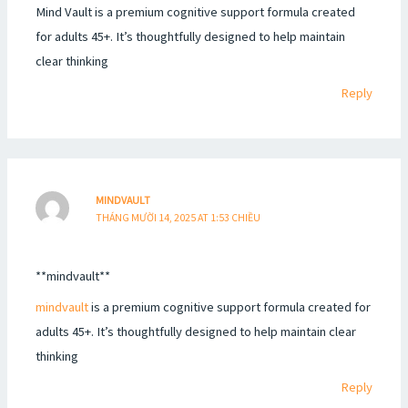
Mind Vault is a premium cognitive support formula created
for adults 45+. It’s thoughtfully designed to help maintain
clear thinking
Reply
MINDVAULT
THÁNG MƯỜI 14, 2025 AT 1:53 CHIỀU
** mindvault**
mindvault
is a premium cognitive support formula created for
adults 45+. It’s thoughtfully designed to help maintain clear
thinking
Reply