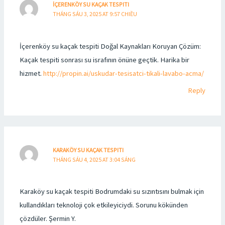
İÇERENKÖY SU KAÇAK TESPITI
THÁNG SÁU 3, 2025 AT 9:57 CHIỀU
İçerenköy su kaçak tespiti Doğal Kaynakları Koruyan Çözüm:
Kaçak tespiti sonrası su israfının önüne geçtik. Harika bir
hizmet.
http://propin.ai/uskudar-tesisatci-tikali-lavabo-acma/
Reply
KARAKÖY SU KAÇAK TESPITI
THÁNG SÁU 4, 2025 AT 3:04 SÁNG
Karaköy su kaçak tespiti Bodrumdaki su sızıntısını bulmak için
kullandıkları teknoloji çok etkileyiciydi. Sorunu kökünden
çözdüler. Şermin Y.