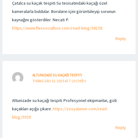
Çatalca su kaçak tespiti Su tesisatındaki kaçağı özel
kameralarla buldular. Boruların içini görüntüleyip sorunun
kaynağını gösterdiler. Necati P.
https://www.flexsocialbox.com/read-blog/38158
Reply
ALTUNIZADE SU KAÇAĞI TESPITI
THÁNG SÁU 13, 2025 AT 7:10 CHIỀU
Altunizade su kaçağı tespiti Profesyonel ekipmanlar, gizli
kaçakları açığa çıkarır.
https://sosyalanne.com/read-
blog/5559
Reply