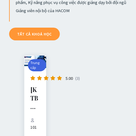
phẩm, Kỹ năng phục vụ công việc được giảng dạy bởi đội ngũ
Giảng viên nội bộ của HACOM
TẤT CẢ KHOÁ HỌC
Trung
cấp
5.00
(3)
[K
TB
H]
Ch
uy
101
ên