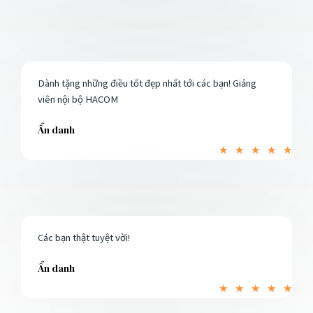
5
Dành tặng những điều tốt đẹp nhất tới các bạn! Giảng
viên nội bộ HACOM
Ẩn danh
5
★
★
★
★
★
/
5
Các bạn thật tuyệt vời!
Ẩn danh
5
★
★
★
★
★
/