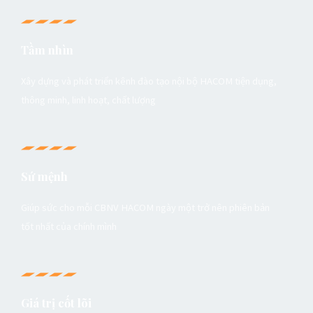
viê
n
Bả
Tầm nhìn
o
vệ
Xây dựng và phát triển kênh đào tạo nội bộ HACOM tiện dụng,
tại
thông minh, linh hoạt, chất lượng
HA
CO
M
Sứ mệnh
–
Ph
Giúp sức cho mỗi CBNV HACOM ngày một trở nên phiên bản
ần
tốt nhất của chính mình
4
Giá trị cốt lõi