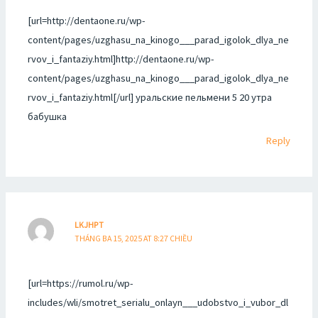
[url=http://dentaone.ru/wp-
content/pages/uzghasu_na_kinogo___parad_igolok_dlya_ne
rvov_i_fantaziy.html]http://dentaone.ru/wp-
content/pages/uzghasu_na_kinogo___parad_igolok_dlya_ne
rvov_i_fantaziy.html[/url] уральские пельмени 5 20 утра
бабушка
Reply
LKJHPT
THÁNG BA 15, 2025 AT 8:27 CHIỀU
[url=https://rumol.ru/wp-
includes/wli/smotret_serialu_onlayn___udobstvo_i_vubor_dl