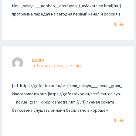
filmu_onlayn___udobno__dostupno_i_uvlekatelno.html[/url]
программа передач на сегодня первый канал и россия 1
Reply
LKJHPT
THÁNG BA 11, 2025 AT 2:02 CHIỀU
[url=https://gefestexpo.ru/art/filmu_onlayn___novue_grani_
kinoprosmotra.html]https://gefestexpo.ru/art/filmu_onlayn_
__novue_grani_kinoprosmotra.html[/url] лунная соната
бетховена слушать онлайн бесплатно в хорошем
Reply