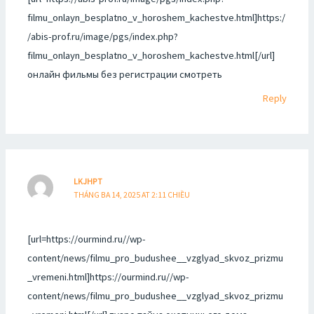
filmu_onlayn_besplatno_v_horoshem_kachestve.html]https:/
/abis-prof.ru/image/pgs/index.php?
filmu_onlayn_besplatno_v_horoshem_kachestve.html[/url]
онлайн фильмы без регистрации смотреть
Reply
LKJHPT
THÁNG BA 14, 2025 AT 2:11 CHIỀU
[url=https://ourmind.ru//wp-
content/news/filmu_pro_budushee__vzglyad_skvoz_prizmu
_vremeni.html]https://ourmind.ru//wp-
content/news/filmu_pro_budushee__vzglyad_skvoz_prizmu