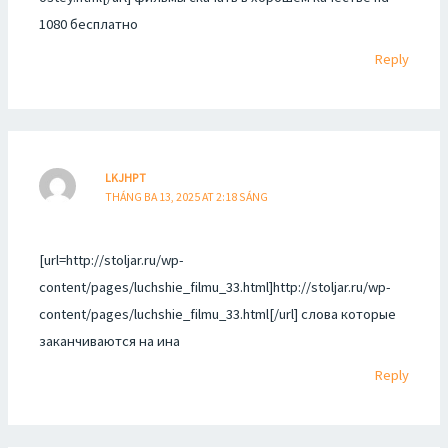
1080 бесплатно
Reply
LKJHPT
THÁNG BA 13, 2025 AT 2:18 SÁNG
[url=http://stoljar.ru/wp-
content/pages/luchshie_filmu_33.html]http://stoljar.ru/wp-
content/pages/luchshie_filmu_33.html[/url] слова которые
заканчиваются на ина
Reply