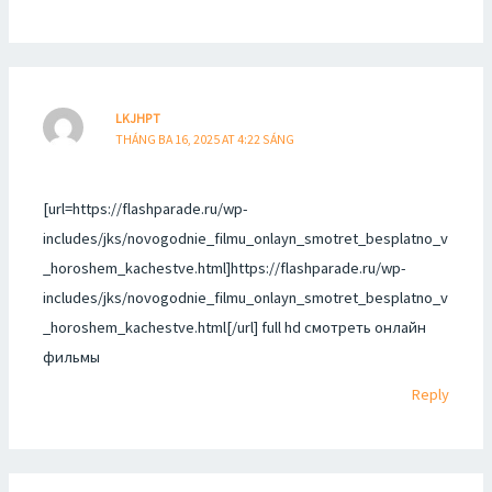
LKJHPT
THÁNG BA 16, 2025 AT 4:22 SÁNG
[url=https://flashparade.ru/wp-
includes/jks/novogodnie_filmu_onlayn_smotret_besplatno_v
_horoshem_kachestve.html]https://flashparade.ru/wp-
includes/jks/novogodnie_filmu_onlayn_smotret_besplatno_v
_horoshem_kachestve.html[/url] full hd смотреть онлайн
фильмы
Reply