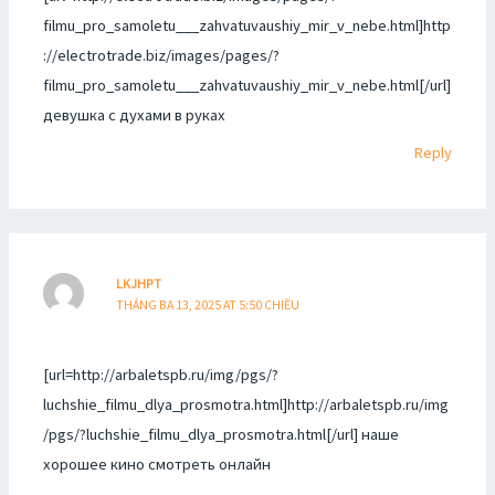
filmu_pro_samoletu___zahvatuvaushiy_mir_v_nebe.html]http
://electrotrade.biz/images/pages/?
filmu_pro_samoletu___zahvatuvaushiy_mir_v_nebe.html[/url]
девушка с духами в руках
Reply
LKJHPT
THÁNG BA 13, 2025 AT 5:50 CHIỀU
[url=http://arbaletspb.ru/img/pgs/?
luchshie_filmu_dlya_prosmotra.html]http://arbaletspb.ru/img
/pgs/?luchshie_filmu_dlya_prosmotra.html[/url] наше
хорошее кино смотреть онлайн