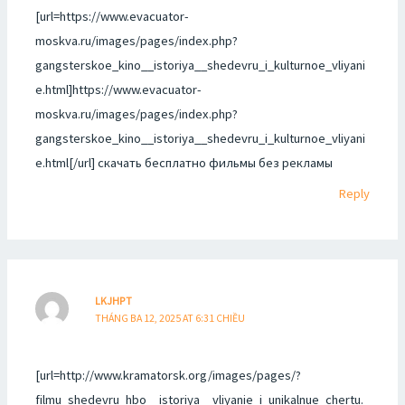
[url=https://www.evacuator-
moskva.ru/images/pages/index.php?
gangsterskoe_kino__istoriya__shedevru_i_kulturnoe_vliyani
e.html]https://www.evacuator-
moskva.ru/images/pages/index.php?
gangsterskoe_kino__istoriya__shedevru_i_kulturnoe_vliyani
e.html[/url] скачать бесплатно фильмы без рекламы
Reply
LKJHPT
THÁNG BA 12, 2025 AT 6:31 CHIỀU
[url=http://www.kramatorsk.org/images/pages/?
filmu_shedevru_hbo__istoriya__vliyanie_i_unikalnue_chertu.