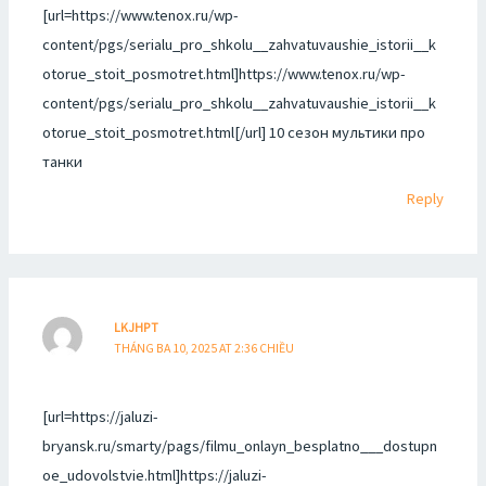
[url=https://www.tenox.ru/wp-
content/pgs/serialu_pro_shkolu__zahvatuvaushie_istorii__k
otorue_stoit_posmotret.html]https://www.tenox.ru/wp-
content/pgs/serialu_pro_shkolu__zahvatuvaushie_istorii__k
otorue_stoit_posmotret.html[/url] 10 сезон мультики про
танки
Reply
LKJHPT
THÁNG BA 10, 2025 AT 2:36 CHIỀU
[url=https://jaluzi-
bryansk.ru/smarty/pags/filmu_onlayn_besplatno___dostupn
oe_udovolstvie.html]https://jaluzi-