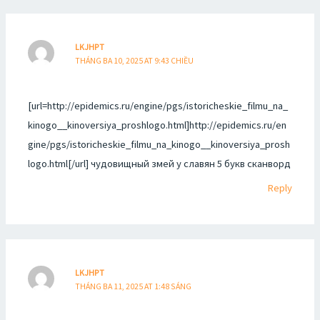
LKJHPT
THÁNG BA 10, 2025 AT 9:43 CHIỀU
[url=http://epidemics.ru/engine/pgs/istoricheskie_filmu_na_
kinogo__kinoversiya_proshlogo.html]http://epidemics.ru/en
gine/pgs/istoricheskie_filmu_na_kinogo__kinoversiya_prosh
logo.html[/url] чудовищный змей у славян 5 букв сканворд
Reply
LKJHPT
THÁNG BA 11, 2025 AT 1:48 SÁNG