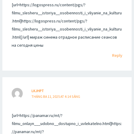
[url=https://logospress.ru/content/pgs/?
filmu_slesheru__istoriya__osobennosti_i_vliyanie_na_kulturu
.html]https://logospress.ru/content/pgs/?
filmu_slesheru__istoriya__osobennosti_i_vliyanie_na_kulturu
.html[/url] мираж синема отрадное расписание сеансов
на сегодня цены
Reply
LKJHPT
THÁNG BA 11, 2025 AT 4:14 SÁNG
[url=https://panamar.ru/mt/?
filmu_onlayn___udobno__dostupno_i_uvlekatelno.html]https:
//panamar.ru/mt/?