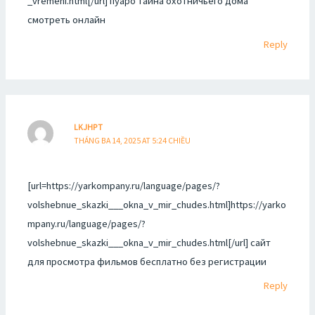
_vremeni.html[/url] пуаро тайна охотничьего дома
смотреть онлайн
Reply
LKJHPT
THÁNG BA 14, 2025 AT 5:24 CHIỀU
[url=https://yarkompany.ru/language/pages/?
volshebnue_skazki___okna_v_mir_chudes.html]https://yarko
mpany.ru/language/pages/?
volshebnue_skazki___okna_v_mir_chudes.html[/url] сайт
для просмотра фильмов бесплатно без регистрации
Reply