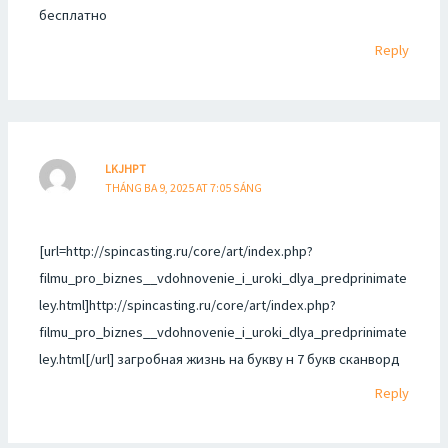
бесплатно
Reply
LKJHPT
THÁNG BA 9, 2025 AT 7:05 SÁNG
[url=http://spincasting.ru/core/art/index.php?
filmu_pro_biznes__vdohnovenie_i_uroki_dlya_predprinimate
ley.html]http://spincasting.ru/core/art/index.php?
filmu_pro_biznes__vdohnovenie_i_uroki_dlya_predprinimate
ley.html[/url] загробная жизнь на букву н 7 букв сканворд
Reply