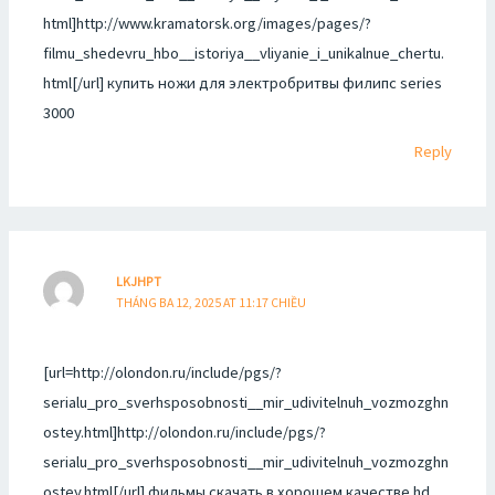
html]http://www.kramatorsk.org/images/pages/?
filmu_shedevru_hbo__istoriya__vliyanie_i_unikalnue_chertu.
html[/url] купить ножи для электробритвы филипс series
3000
Reply
LKJHPT
THÁNG BA 12, 2025 AT 11:17 CHIỀU
[url=http://olondon.ru/include/pgs/?
serialu_pro_sverhsposobnosti__mir_udivitelnuh_vozmozghn
ostey.html]http://olondon.ru/include/pgs/?
serialu_pro_sverhsposobnosti__mir_udivitelnuh_vozmozghn
ostey.html[/url] фильмы скачать в хорошем качестве hd