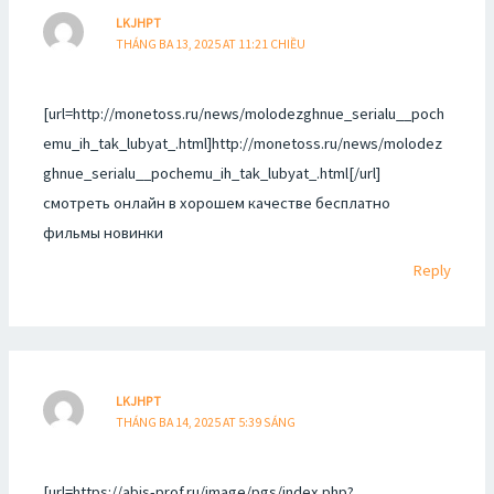
LKJHPT
THÁNG BA 13, 2025 AT 11:21 CHIỀU
[url=http://monetoss.ru/news/molodezghnue_serialu__poch
emu_ih_tak_lubyat_.html]http://monetoss.ru/news/molodez
ghnue_serialu__pochemu_ih_tak_lubyat_.html[/url]
смотреть онлайн в хорошем качестве бесплатно
фильмы новинки
Reply
LKJHPT
THÁNG BA 14, 2025 AT 5:39 SÁNG
[url=https://abis-prof.ru/image/pgs/index.php?