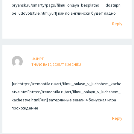
bryansk.ru/smarty/pags/filmu_onlayn_besplatno___dostupn
oe_udovolstvie.html[/url] как по английски будет ладно
Reply
LKJHPT
THÁNG BA 10, 2025 AT 6:26 CHIỀU
[url=https://remontila.ru/art/filmu_onlayn_v_luchshem_kache
stve.html]https://remontila.ru/art/filmu_onlayn_v_luchshem_
kachestve.html[/url] затерянные земли 4 бонусная игра
прохождение
Reply