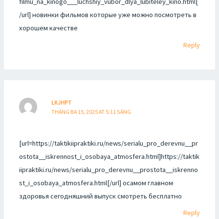
filmu_na_kinogo___luchshiy_vubor_dlya_lubiteley_kino.html[
/url] новинки фильмов которые уже можно посмотреть в
хорошем качестве
Reply
LKJHPT
THÁNG BA 15, 2025 AT 5:11 SÁNG
[url=https://taktikiipraktiki.ru/news/serialu_pro_derevnu__pr
ostota__iskrennost_i_osobaya_atmosfera.html]https://taktik
iipraktiki.ru/news/serialu_pro_derevnu__prostota__iskrenno
st_i_osobaya_atmosfera.html[/url] осамом главном
здоровья сегодняшний выпуск смотреть бесплатно
Reply