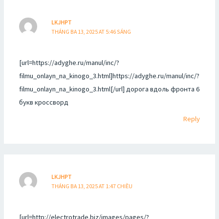
LKJHPT
THÁNG BA 13, 2025 AT 5:46 SÁNG
[url=https://adyghe.ru/manul/inc/?
filmu_onlayn_na_kinogo_3.html]https://adyghe.ru/manul/inc/?
filmu_onlayn_na_kinogo_3.html[/url] дорога вдоль фронта 6
букв кроссворд
Reply
LKJHPT
THÁNG BA 13, 2025 AT 1:47 CHIỀU
[url=http://electrotrade.biz/images/pages/?