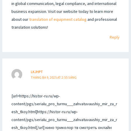
in global communication, legal compliance, and international
business expansion. Visit our website today to learn more
about our
translation of equipment catalog
and professional
translation solutions!
Reply
LKJHPT
THÁNG BA 9, 2025 AT 2:55 SÁNG
[url=https://histor-ru.ru/wp-
content/pgs/serialu_pro_turmu___zahvatuvaushiy_mir_za_r
esh_tkoy.html]https://histor-ru.ru/wp-
content/pgs/serialu_pro_turmu___zahvatuvaushiy_mir_za_r
esh_tkoy.html[/url] кино триколор тв смотреть онлайн