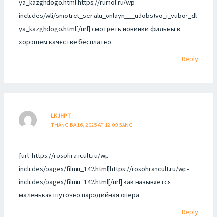
ya_kazghdogo.html]https://rumol.ru/wp-
includes/wli/smotret_serialu_onlayn___udobstvo_i_vubor_dl
ya_kazghdogo.html[/url] смотреть новинки фильмы в
хорошем качестве бесплатно
Reply
LKJHPT
THÁNG BA 16, 2025 AT 12:09 SÁNG
[url=https://rosohrancult.ru/wp-
includes/pages/filmu_142.html]https://rosohrancult.ru/wp-
includes/pages/filmu_142.html[/url] как называется
маленькая шуточно пародийная опера
Reply