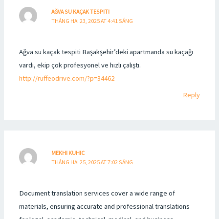
AĞVA SU KAÇAK TESPITI
THÁNG HAI 23, 2025 AT 4:41 SÁNG
Ağva su kaçak tespiti Başakşehir’deki apartmanda su kaçağı
vardı, ekip çok profesyonel ve hızlı çalıştı.
http://ruffeodrive.com/?p=34462
Reply
MEKHI KUHIC
THÁNG HAI 25, 2025 AT 7:02 SÁNG
Document translation services cover a wide range of
materials, ensuring accurate and professional translations