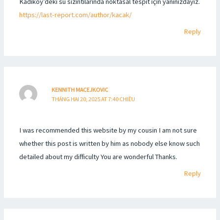
Kadıköy’deki su sızıntılarında noktasal tespit için yanınızdayız.
https://last-report.com/author/kacak/
Reply
KENNITH MACEJKOVIC
THÁNG HAI 20, 2025 AT 7:40 CHIỀU
I was recommended this website by my cousin I am not sure
whether this post is written by him as nobody else know such
detailed about my difficulty You are wonderful Thanks.
Reply