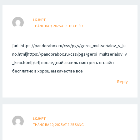
LKJHPT
THÁNG BA 9, 2025 AT 3:16 CHIỀU
[url=https://pandorabox.ru/css/pgs/geroi_multserialov_v_ki
no.html]https://pandorabox.ru/css/pgs/geroi_multserialov_v
_kino.html[/url] последний аксель смотреть онлайн
бесплатно в хорошем качестве все
Reply
LKJHPT
THÁNG BA 10, 2025 AT 2:25 SÁNG