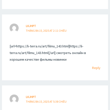
LKJHPT
THÁNG BA 15, 2025 AT 2:11 CHIỀU
[url=https://li-terra.ru/art/filmu_143.html]https://li-
terra.ru/art/filmu_143.html[/url] смотреть онлайн в
хорошем качестве фильмы новинки
Reply
LKJHPT
THÁNG BA 15, 2025 AT 5:38 CHIỀU