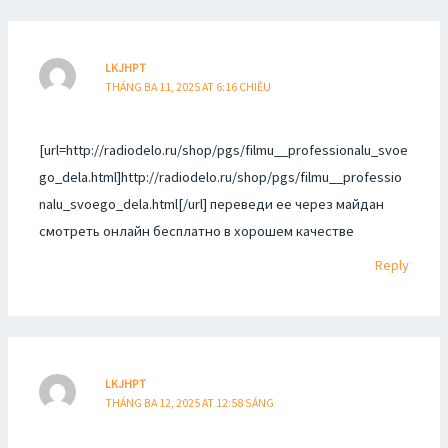
LKJHPT
THÁNG BA 11, 2025 AT 6:16 CHIỀU
[url=http://radiodelo.ru/shop/pgs/filmu__professionalu_svoe
go_dela.html]http://radiodelo.ru/shop/pgs/filmu__professio
nalu_svoego_dela.html[/url] переведи ее через майдан
смотреть онлайн бесплатно в хорошем качестве
Reply
LKJHPT
THÁNG BA 12, 2025 AT 12:58 SÁNG