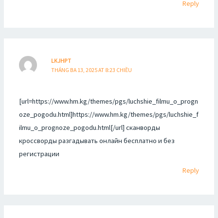
Reply
LKJHPT
THÁNG BA 13, 2025 AT 8:23 CHIỀU
[url=https://www.hm.kg/themes/pgs/luchshie_filmu_o_progn
oze_pogodu.html]https://www.hm.kg/themes/pgs/luchshie_f
ilmu_o_prognoze_pogodu.html[/url] сканворды
кроссворды разгадывать онлайн бесплатно и без
регистрации
Reply