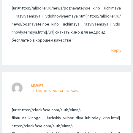
[url=https://allboiler.ru/news/poznavatelnoe_kino__uchimsya
__razvivaemsya_i_vdohnovlyaemsya.html]https://allboiler.ru/
news/poznavatelnoe_kino__uchimsya__razvivaemsya_i_vdo
hnovlyaemsya.html[/url] скачать кино для андроид
бесплатно в хорошем качестве
Reply
LKJHPT
THÁNG BA 15, 2025 AT 1:48 SÁNG
[url=https://clockfase.com/auth/elmn/?
filmu_na_kinogo___luchshiy_vubor_dlya_lubiteley_kino.html]
https://clockfase.com/auth/elmn/?