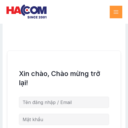
Skip
MAI
to
content
ME
Xin chào, Chào mừng trở
lại!