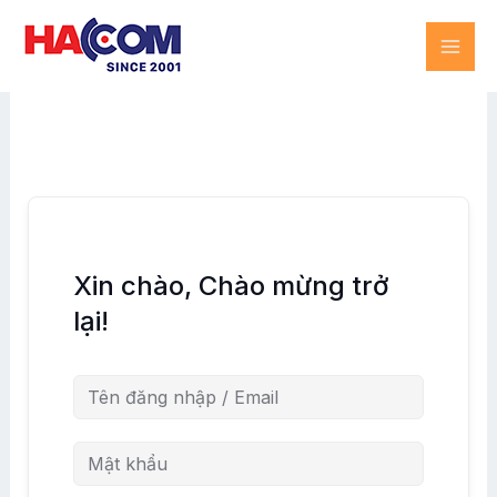
Skip
MAI
to
content
ME
Xin chào, Chào mừng trở
lại!