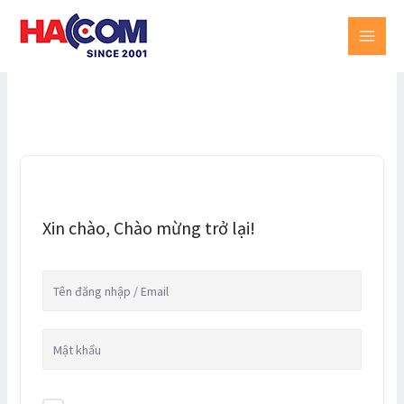
Skip
MAI
to
MEN
content
Xin chào, Chào mừng trở lại!