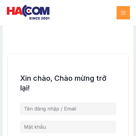
Skip
MAI
to
content
ME
Xin chào, Chào mừng trở
lại!