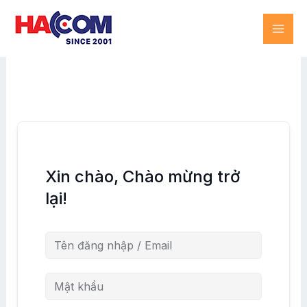
Skip
MAI
to
content
ME
Xin chào, Chào mừng trở
lại!