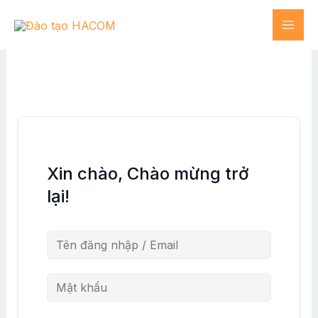
Skip
MAI
to
content
ME
Xin chào, Chào mừng trở
lại!