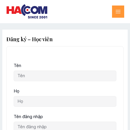
Skip
MAI
to
content
ME
Đăng ký – Học viên
Tên
Họ
Tên đăng nhập