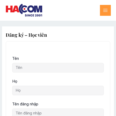
Skip
MAI
to
content
ME
Đăng ký – Học viên
Tên
Họ
Tên đăng nhập