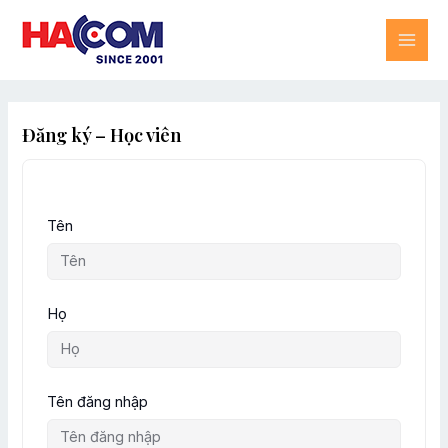
Skip
MAI
to
content
ME
Đăng ký – Học viên
Tên
Họ
Tên đăng nhập