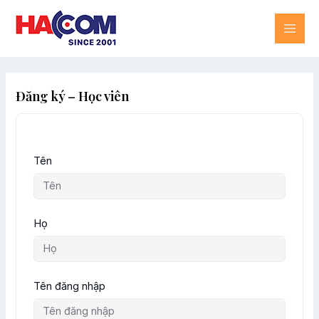
Skip
MAI
to
content
ME
Đăng ký – Học viên
Tên
Họ
Tên đăng nhập